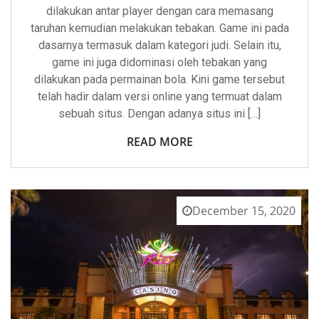
dilakukan antar player dengan cara memasang
taruhan kemudian melakukan tebakan. Game ini pada
dasarnya termasuk dalam kategori judi. Selain itu,
game ini juga didominasi oleh tebakan yang
dilakukan pada permainan bola. Kini game tersebut
telah hadir dalam versi online yang termuat dalam
sebuah situs. Dengan adanya situs ini […]
READ MORE
December 15, 2020