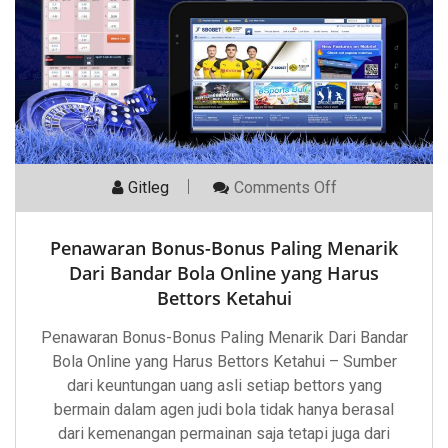
On
Gitleg
Comments Off
Penawaran
Bonus-
Bonus
Penawaran Bonus-Bonus Paling Menarik
Paling
Menarik
Dari Bandar Bola Online yang Harus
Dari
Bettors Ketahui
Bandar
Bola
Online
Penawaran Bonus-Bonus Paling Menarik Dari Bandar
Yang
Bola Online yang Harus Bettors Ketahui – Sumber
Harus
Bettors
dari keuntungan uang asli setiap bettors yang
Ketahui
bermain dalam agen judi bola tidak hanya berasal
dari kemenangan permainan saja tetapi juga dari