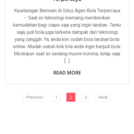
Bola
Terpercaya
Keuntungan Bermain di Situs Agen Bola Terpercaya
– Saat ini teknologi memang memberikan
kemudahan bagi siapa saja yang ingin taruhan. Tentu
saja, judi bola juga terkena dampak dari teknologi
yang canggih. Ya, anda kini sudah bisa taruhan bola
online. Mudah sekali kok bila anda ingin berjudi bola.
Meskipun saat ini sedang musim korona, tetap saja
[…]
READ MORE
Previous
1
2
3
Next