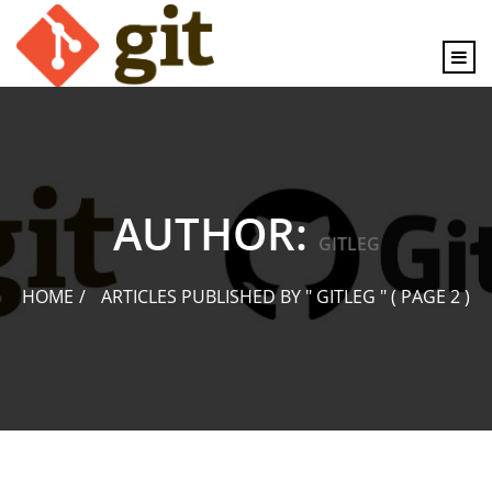
content
AUTHOR:
GITLEG
HOME
ARTICLES PUBLISHED BY " GITLEG " ( PAGE 2 )