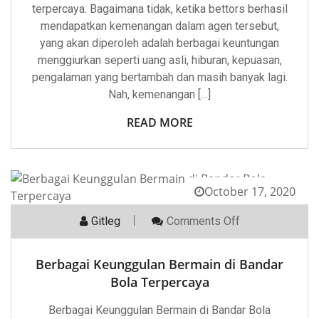
terpercaya. Bagaimana tidak, ketika bettors berhasil
mendapatkan kemenangan dalam agen tersebut,
yang akan diperoleh adalah berbagai keuntungan
menggiurkan seperti uang asli, hiburan, kepuasan,
pengalaman yang bertambah dan masih banyak lagi.
Nah, kemenangan […]
READ MORE
October 17, 2020
On
Gitleg
Comments Off
Berbagai
Keunggulan
Bermain
Berbagai Keunggulan Bermain di Bandar
Di
Bandar
Bola Terpercaya
Bola
Terpercaya
Berbagai Keunggulan Bermain di Bandar Bola