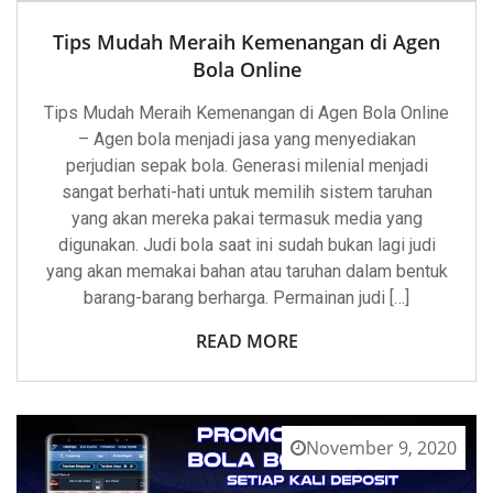
Mudah
Meraih
Tips Mudah Meraih Kemenangan di Agen
Kemenangan
Di
Bola Online
Agen
Bola
Tips Mudah Meraih Kemenangan di Agen Bola Online
Online
– Agen bola menjadi jasa yang menyediakan
perjudian sepak bola. Generasi milenial menjadi
sangat berhati-hati untuk memilih sistem taruhan
yang akan mereka pakai termasuk media yang
digunakan. Judi bola saat ini sudah bukan lagi judi
yang akan memakai bahan atau taruhan dalam bentuk
barang-barang berharga. Permainan judi […]
READ MORE
November 9, 2020