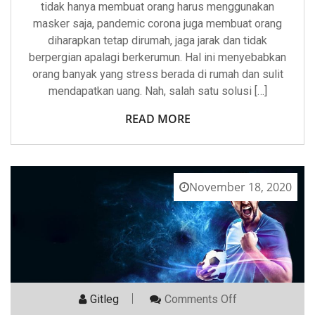
tidak hanya membuat orang harus menggunakan
Online
masker saja, pandemic corona juga membuat orang
diharapkan tetap dirumah, jaga jarak dan tidak
berpergian apalagi berkerumun. Hal ini menyebabkan
orang banyak yang stress berada di rumah dan sulit
mendapatkan uang. Nah, salah satu solusi […]
READ MORE
November 18, 2020
On
Gitleg
Comments Off
Tips