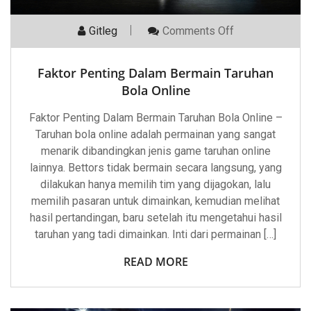
On
Gitleg
Comments Off
Faktor
Penting
Dalam
Faktor Penting Dalam Bermain Taruhan
Bermain
Taruhan
Bola Online
Bola
Online
Faktor Penting Dalam Bermain Taruhan Bola Online –
Taruhan bola online adalah permainan yang sangat
menarik dibandingkan jenis game taruhan online
lainnya. Bettors tidak bermain secara langsung, yang
dilakukan hanya memilih tim yang dijagokan, lalu
memilih pasaran untuk dimainkan, kemudian melihat
hasil pertandingan, baru setelah itu mengetahui hasil
taruhan yang tadi dimainkan. Inti dari permainan […]
READ MORE