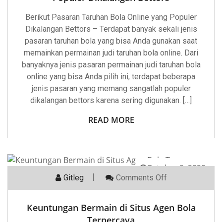
Yang
Populer
Berikut Pasaran Taruhan Bola Online yang Populer
Dikalangan
Bettors
Dikalangan Bettors – Terdapat banyak sekali jenis
pasaran taruhan bola yang bisa Anda gunakan saat
memainkan permainan judi taruhan bola online. Dari
banyaknya jenis pasaran permainan judi taruhan bola
online yang bisa Anda pilih ini, terdapat beberapa
jenis pasaran yang memang sangatlah populer
dikalangan bettors karena sering digunakan. […]
READ MORE
October 9, 2020
On
Gitleg
Comments Off
Keuntungan
Bermain
Di
Keuntungan Bermain di Situs Agen Bola
Situs
Agen
Terpercaya