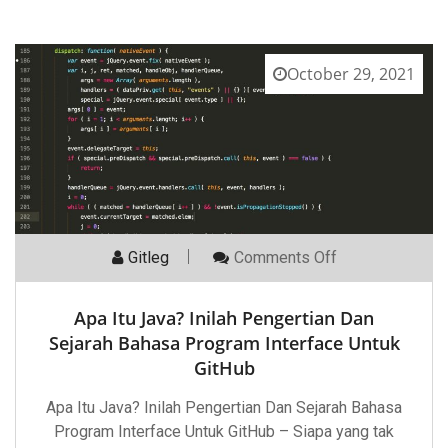
October 29, 2021
On
Gitleg
Comments Off
Apa
Itu
Java?
Apa Itu Java? Inilah Pengertian Dan
Inilah
Pengertian
Sejarah Bahasa Program Interface Untuk
Dan
GitHub
Sejarah
Bahasa
Program
Apa Itu Java? Inilah Pengertian Dan Sejarah Bahasa
Interface
Program Interface Untuk GitHub – Siapa yang tak
Untuk
GitHub