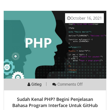
October 16, 2021
On
Gitleg
Comments Off
Sudah
Kenal
PHP?
Sudah Kenal PHP? Begini Penjelasan
Begini
Penjelasan
Bahasa Program Interface Untuk GitHub
Bahasa