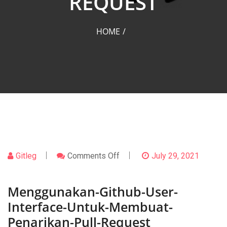
REQUEST
HOME
On
Gitleg
Comments Off
July 29, 2021
Menggunakan-
Github-
User-
Interface-
Menggunakan-Github-User-
Untuk-
Interface-Untuk-Membuat-
Membuat-
Penarikan-
Penarikan-Pull-Request
Pull-