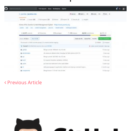
Request
Previous Article